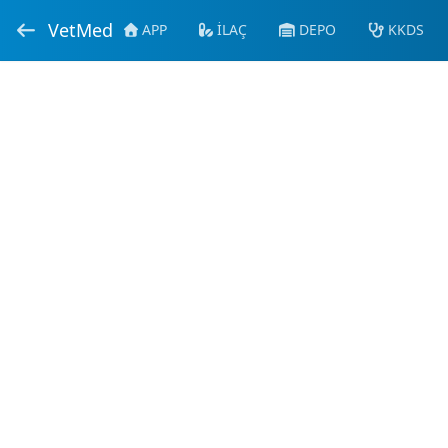
VetMed
APP
İLAÇ
DEPO
KKDS