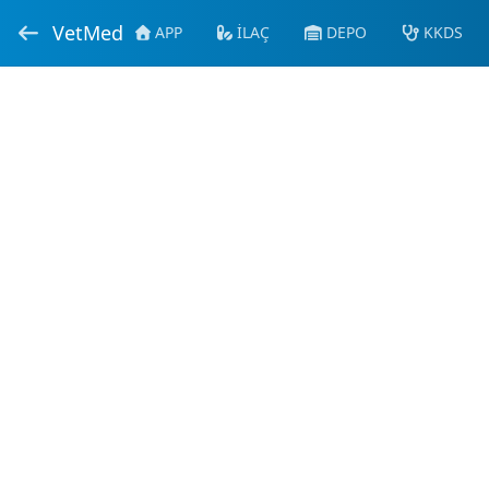
VetMed
APP
İLAÇ
DEPO
KKDS