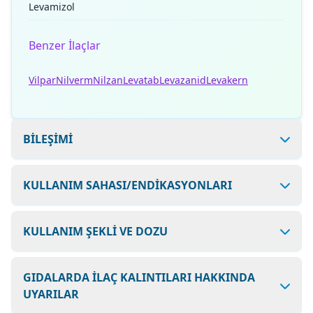
Levamizol
Benzer İlaçlar
Vilpar
Nilverm
Nilzan
Levatab
Levazanid
Levakern
BİLEŞİMİ
KULLANIM SAHASI/ENDİKASYONLARI
KULLANIM ŞEKLİ VE DOZU
GIDALARDA İLAÇ KALINTILARI HAKKINDA
UYARILAR