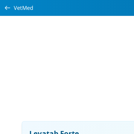
VetMed
Levatab Forte