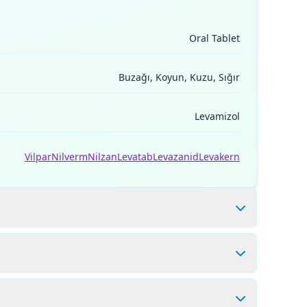
Oral Tablet
Buzağı, Koyun, Kuzu, Sığır
Levamizol
Vilpar
Nilverm
Nilzan
Levatab
Levazanid
Levakern