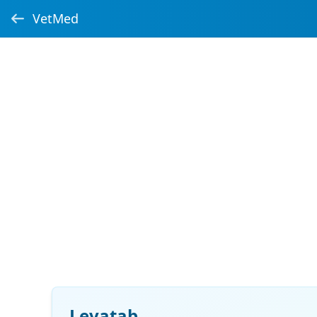
VetMed
Levatab