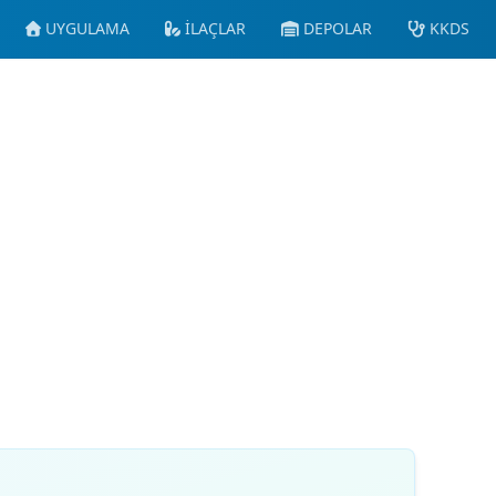
UYGULAMA
İLAÇLAR
DEPOLAR
KKDS