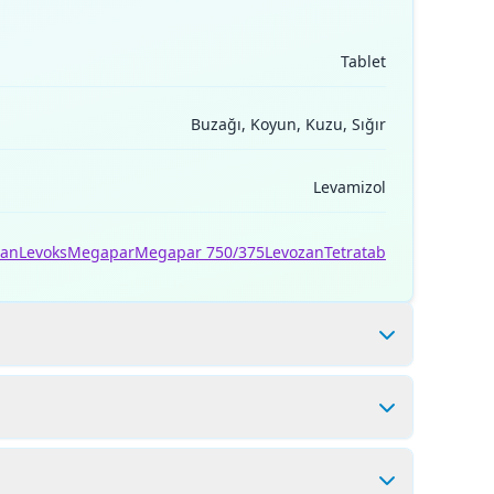
Tablet
Buzağı, Koyun, Kuzu, Sığır
Levamizol
zan
Levoks
Megapar
Megapar 750/375
Levozan
Tetratab