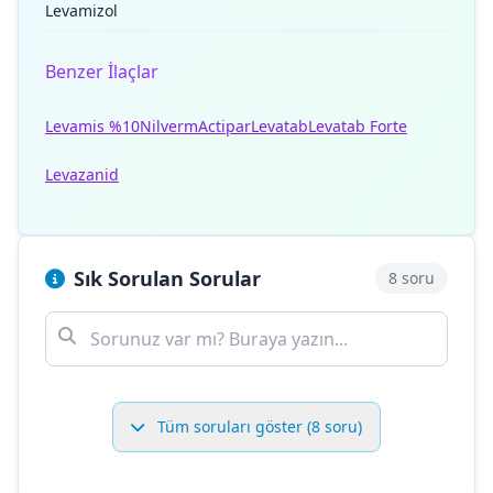
Levamizol
Benzer İlaçlar
Levamis %10
Nilverm
Actipar
Levatab
Levatab Forte
Levazanid
Sık Sorulan Sorular
8 soru
Tüm soruları göster (8 soru)