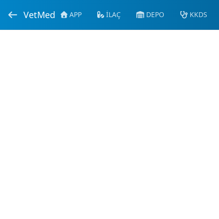
VetMed
APP
İLAÇ
DEPO
KKDS