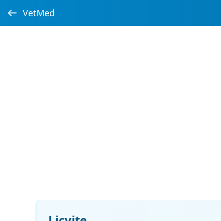
VetMed
Licvite