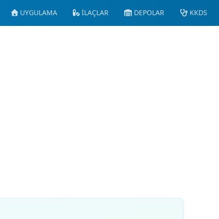
UYGULAMA
İLAÇLAR
DEPOLAR
KKDS