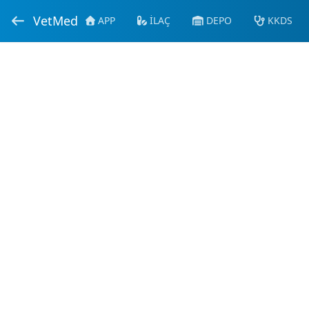
VetMed
APP
İLAÇ
DEPO
KKDS