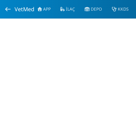
VetMed
APP
İLAÇ
DEPO
KKDS