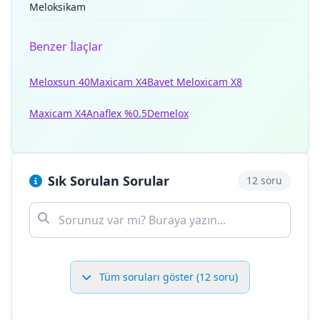
Meloksikam
Benzer İlaçlar
Meloxsun 40
Maxicam X4
Bavet Meloxicam X8
Maxicam X4
Anaflex %0.5
Demelox
Sık Sorulan Sorular
12 soru
Tüm soruları göster (12 soru)