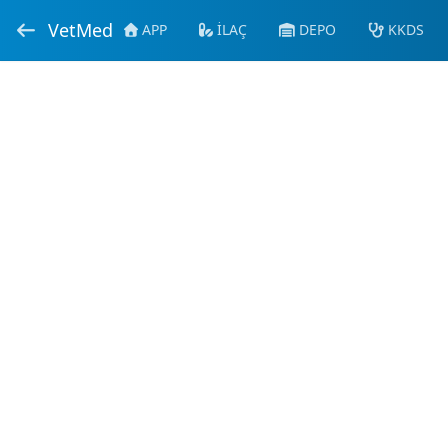
VetMed
APP
İLAÇ
DEPO
KKDS