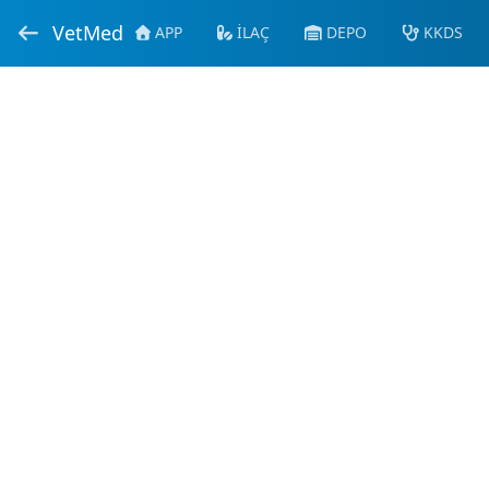
VetMed
APP
İLAÇ
DEPO
KKDS