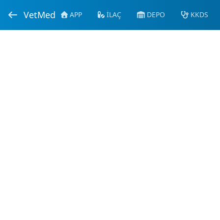
VetMed
APP
İLAÇ
DEPO
KKDS