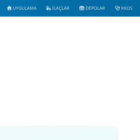
UYGULAMA
İLAÇLAR
DEPOLAR
KKDS