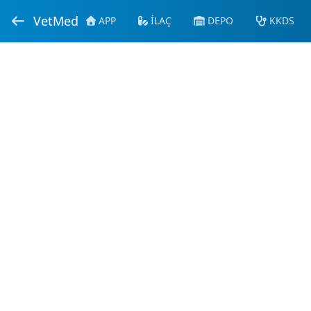
VetMed
APP
İLAÇ
DEPO
KKDS