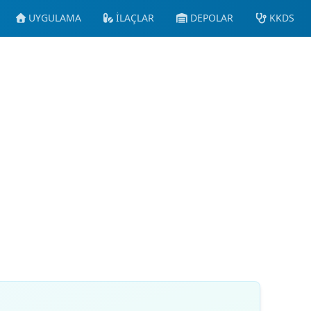
UYGULAMA
İLAÇLAR
DEPOLAR
KKDS