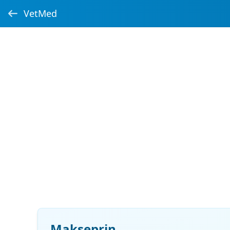
VetMed
Makseprin