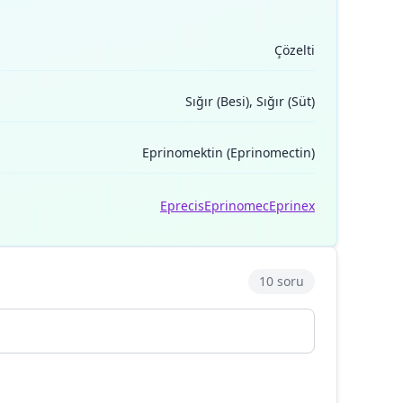
Çözelti
Sığır (Besi), Sığır (Süt)
Eprinomektin (Eprinomectin)
Eprecis
Eprinomec
Eprinex
10 soru