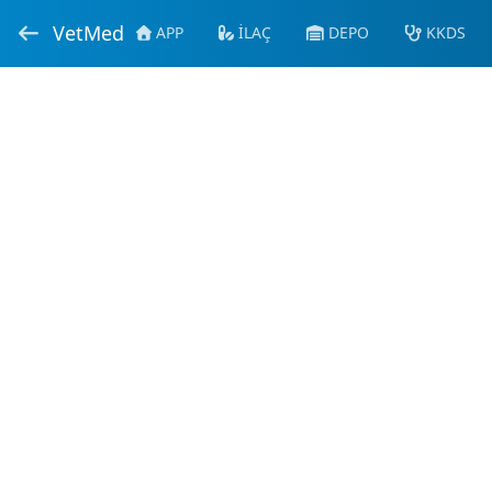
VetMed
APP
İLAÇ
DEPO
KKDS