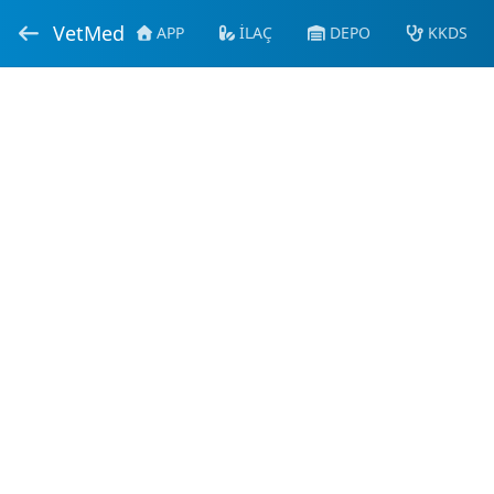
VetMed
APP
İLAÇ
DEPO
KKDS