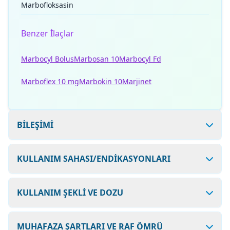
Marbofloksasin
Benzer İlaçlar
Marbocyl Bolus
Marbosan 10
Marbocyl Fd
Marboflex 10 mg
Marbokin 10
Marjinet
BİLEŞİMİ
KULLANIM SAHASI/ENDİKASYONLARI
KULLANIM ŞEKLİ VE DOZU
MUHAFAZA ŞARTLARI VE RAF ÖMRÜ