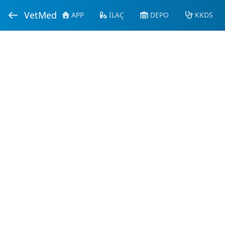
VetMed
APP
İLAÇ
DEPO
KKDS