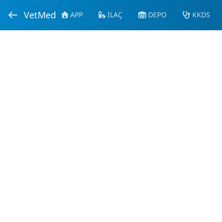
VetMed
APP
İLAÇ
DEPO
KKDS