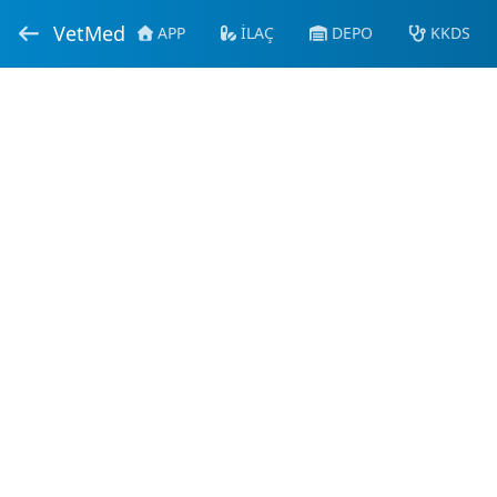
VetMed
APP
İLAÇ
DEPO
KKDS