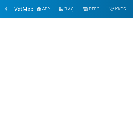
VetMed
APP
İLAÇ
DEPO
KKDS