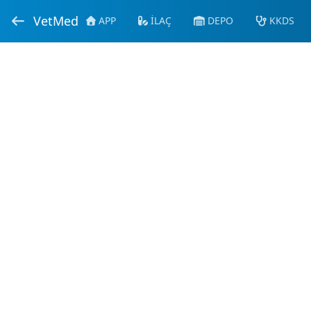
VetMed
APP
İLAÇ
DEPO
KKDS