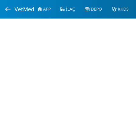
VetMed
APP
İLAÇ
DEPO
KKDS