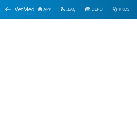
VetMed
APP
İLAÇ
DEPO
KKDS