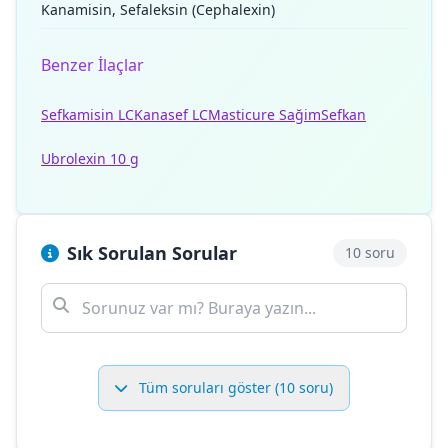
Kanamisin, Sefaleksin (Cephalexin)
Benzer İlaçlar
Sefkamisin LC
Kanasef LC
Masticure Sağim
Sefkan
Ubrolexin 10 g
Sık Sorulan Sorular
10 soru
Tüm soruları göster (10 soru)