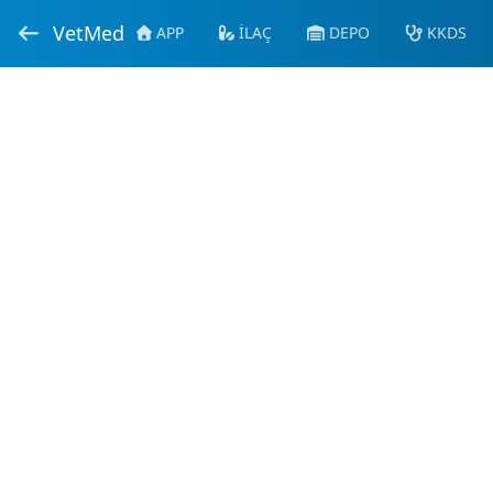
VetMed
APP
İLAÇ
DEPO
KKDS