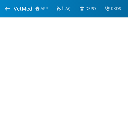
VetMed
APP
İLAÇ
DEPO
KKDS