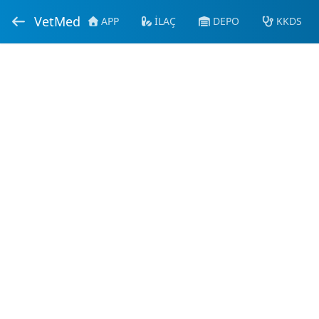
VetMed
APP
İLAÇ
DEPO
KKDS