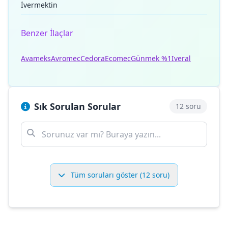
İvermektin
Benzer İlaçlar
Avameks
Avromec
Cedora
Ecomec
Günmek %1
Iveral
Sık Sorulan Sorular
12 soru
Tüm soruları göster (12 soru)