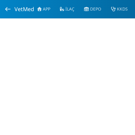
VetMed
APP
İLAÇ
DEPO
KKDS