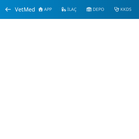
VetMed
APP
İLAÇ
DEPO
KKDS