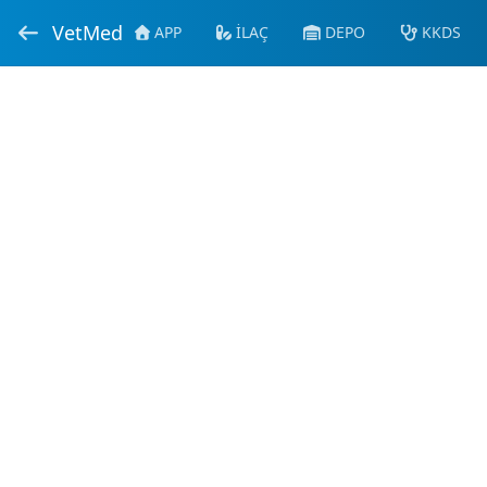
VetMed
APP
İLAÇ
DEPO
KKDS