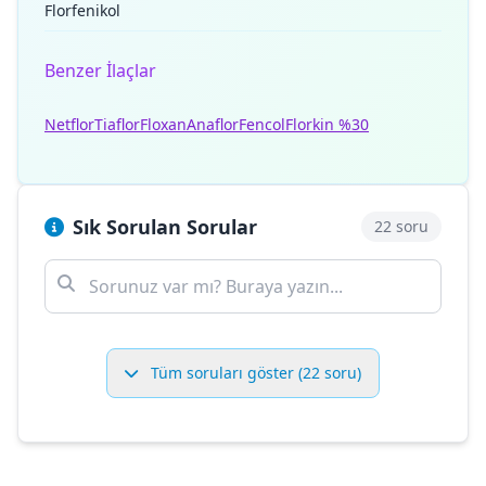
Florfenikol
Benzer İlaçlar
Netflor
Tiaflor
Floxan
Anaflor
Fencol
Florkin %30
Sık Sorulan Sorular
22 soru
Tüm soruları göster (22 soru)