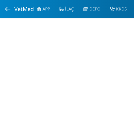
VetMed
APP
İLAÇ
DEPO
KKDS