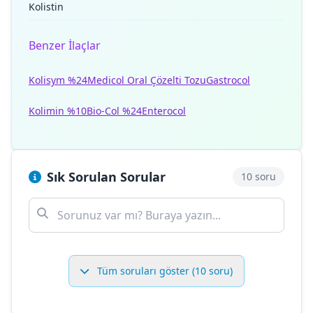
Kolistin
Benzer İlaçlar
Kolisym %24
Medicol Oral Çözelti Tozu
Gastrocol
Kolimin %10
Bio-Col %24
Enterocol
Sık Sorulan Sorular
10 soru
Tüm soruları göster (10 soru)