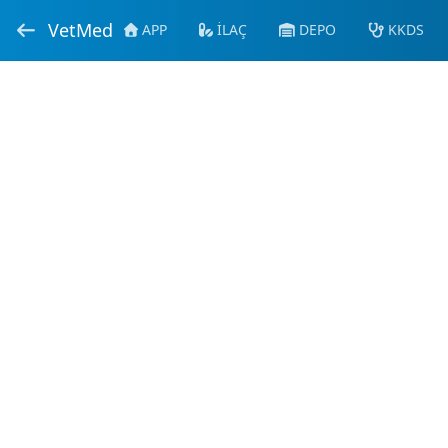
VetMed
APP
İLAÇ
DEPO
KKDS