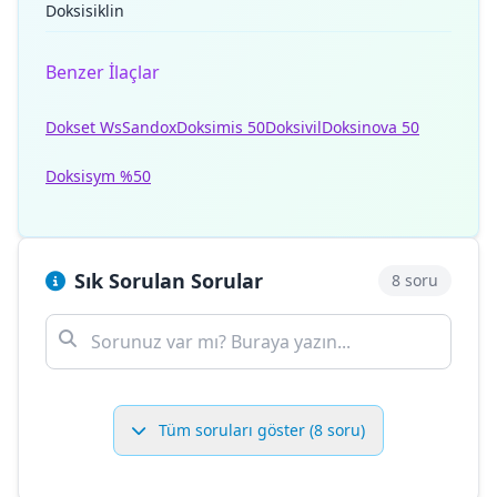
Doksisiklin
Benzer İlaçlar
Dokset Ws
Sandox
Doksimis 50
Doksivil
Doksinova 50
Doksisym %50
Sık Sorulan Sorular
8 soru
Tüm soruları göster (8 soru)