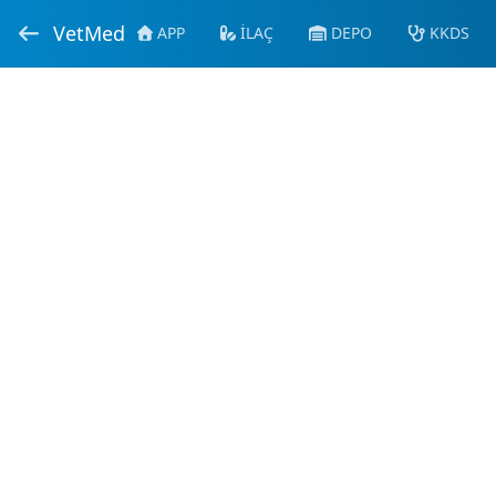
VetMed
APP
İLAÇ
DEPO
KKDS