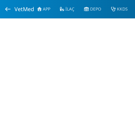
VetMed
APP
İLAÇ
DEPO
KKDS