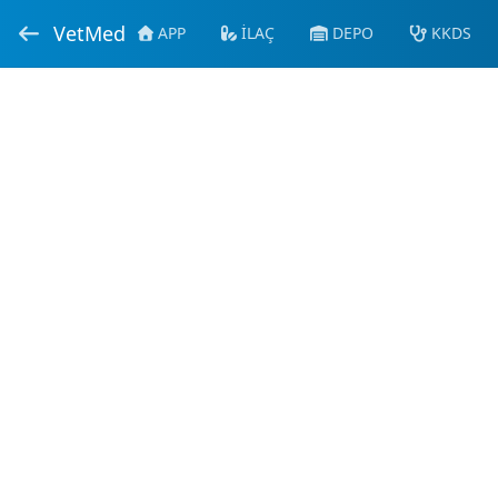
VetMed
APP
İLAÇ
DEPO
KKDS