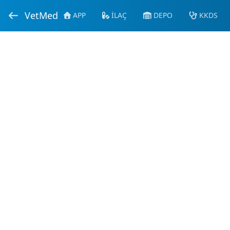
VetMed
APP
İLAÇ
DEPO
KKDS