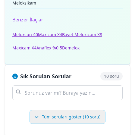
Meloksikam
Benzer İlaçlar
Meloxsun 40
Maxicam X4
Bavet Meloxicam X8
Maxicam X4
Anaflex %0.5
Demelox
Sık Sorulan Sorular
10 soru
Tüm soruları göster (10 soru)