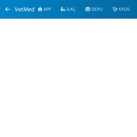
VetMed
APP
İLAÇ
DEPO
KKDS