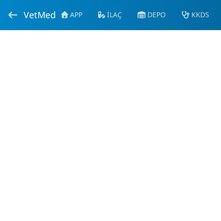
VetMed
APP
İLAÇ
DEPO
KKDS