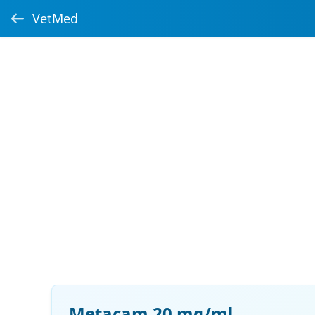
VetMed
Metacam 20 mg/ml