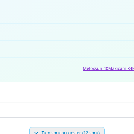
Meloxsun 40
Maxicam X4
Tüm soruları göster (12 soru)