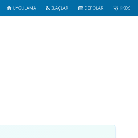
UYGULAMA
İLAÇLAR
DEPOLAR
KKDS