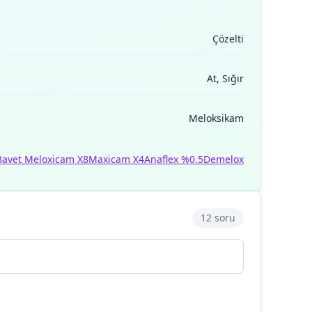
Çözelti
At, Sığır
Meloksikam
Bavet Meloxicam X8
Maxicam X4
Anaflex %0.5
Demelox
12 soru