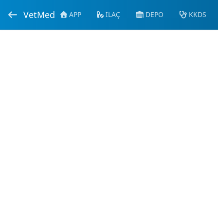
VetMed
APP
İLAÇ
DEPO
KKDS