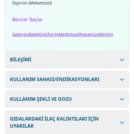
Dipiron (Metamizol)
Benzer İlaçlar
Galenjin
Badeljin
Eforjin
Medimizol
Novamizol
Aniljin
BİLEŞİMİ
KULLANIM SAHASI/ENDİKASYONLARI
KULLANIM ŞEKLİ VE DOZU
GIDALARDAKİ İLAÇ KALINTILARI İÇİN
UYARILAR