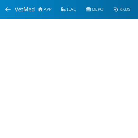
VetMed
APP
İLAÇ
DEPO
KKDS