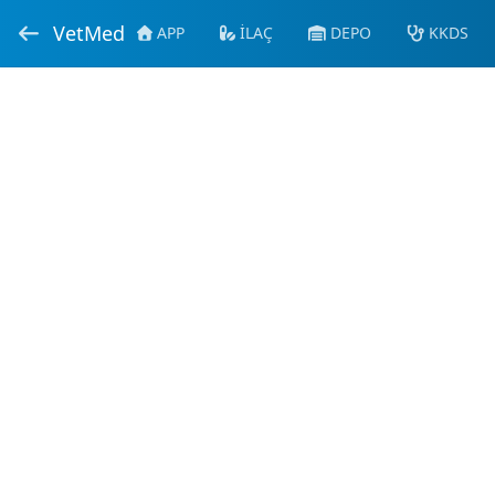
VetMed
APP
İLAÇ
DEPO
KKDS