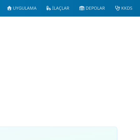
UYGULAMA
İLAÇLAR
DEPOLAR
KKDS