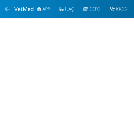
VetMed
APP
İLAÇ
DEPO
KKDS