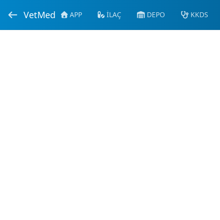
VetMed
APP
İLAÇ
DEPO
KKDS