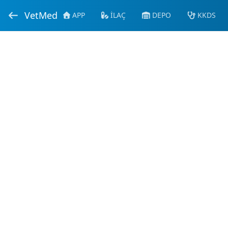
VetMed
APP
İLAÇ
DEPO
KKDS