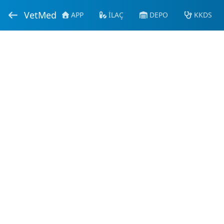
VetMed
APP
İLAÇ
DEPO
KKDS