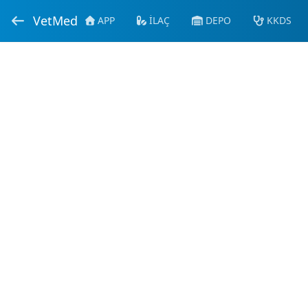
VetMed
APP
İLAÇ
DEPO
KKDS