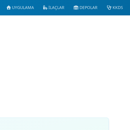
UYGULAMA
İLAÇLAR
DEPOLAR
KKDS