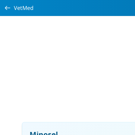
VetMed
Minosel