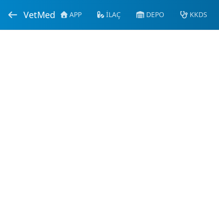
VetMed
APP
İLAÇ
DEPO
KKDS