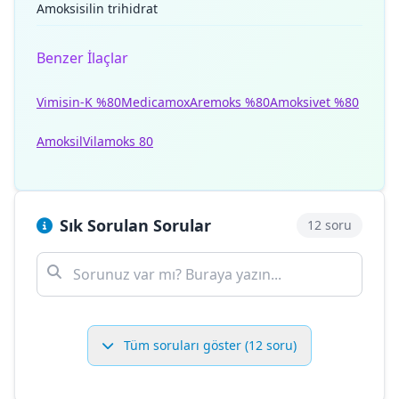
Amoksisilin trihidrat
Benzer İlaçlar
Vimisin-K %80
Medicamox
Aremoks %80
Amoksivet %80
Amoksil
Vilamoks 80
Sık Sorulan Sorular
12 soru
Tüm soruları göster (12 soru)