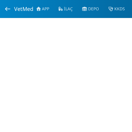
VetMed
APP
İLAÇ
DEPO
KKDS