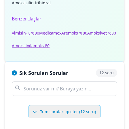
Amoksisilin trihidrat
Benzer İlaçlar
Vimisin-K %80
Medicamox
Aremoks %80
Amoksivet %80
Amoksil
Vilamoks 80
Sık Sorulan Sorular
12 soru
Tüm soruları göster (12 soru)